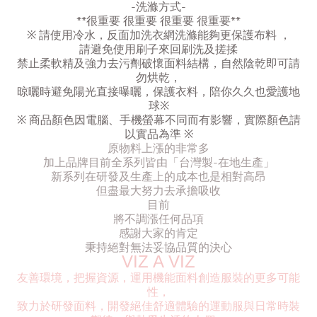
-洗滌方式-
**很重要 很重要 很重要 很重要**
※ 請使用冷水，反面加洗衣網洗滌能夠更保護布料 ，
請避免使用刷子來回刷洗及搓揉
禁止柔軟精及強力去污劑破懷面料結構，自然陰乾即可請
勿烘乾，
晾曬時避免陽光直接曝曬，保護衣料，陪你久久也愛護地
球※
※ 商品顏色因電腦、手機螢幕不同而有影響，實際顏色請
以實品為準 ※
原物料上漲的非常多
加上品牌目前全系列皆由「台灣製-在地生產」
新系列在研發及生產上的成本也是相對高昂
但盡最大努力去承擔吸收
目前
將不調漲任何品項
感謝大家的肯定
秉持絕對無法妥協品質的決心
VIZ A VIZ
友善環境，把握資源，運用機能面料創造服裝的更多可能
性，
致力於研發面料，開發絕佳舒適體驗的運動服與日常時裝