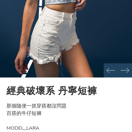
prev
next
經典破壞系 丹寧短褲
那個隨便一抓穿搭都沒問題
百搭的牛仔短褲
MODEL_LARA 