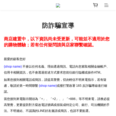
防詐騙宣導
商店建置中，以下資訊尚未受更新，可能並不適用於您
的購物體驗；若有任何疑問請與店家聯繫確認。
親愛的顧客您好
{shop name}
不會以任何名義、理由透過簡訊、電話向您索取相關金融帳戶、
信用卡相關資訊，也不會透過前述方式要求您前往銀行臨櫃或操作ATM。
如果您接到相關電話或簡訊，請提高警覺，切勿輕信不明來電指示，若有疑
慮，敬請於第一時間聯繫
{shop name}
或撥打警政署 165 反詐騙專線進行確
認。
當您接到來電顯示開頭為「+」、「+2」、」「+886」等不明來電，請務必提
高警覺，更要提防對方竄改電話號碼或假裝成特定公司、銀行、司法機關的手
法。不明連結、不認識的LINE好友邀請或簡訊，也請不要點選。