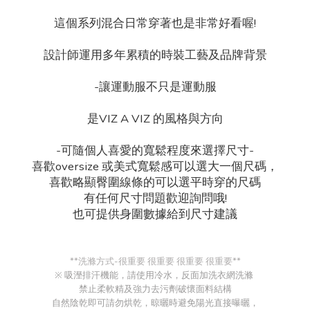
這個系列混合日常穿著也是非常好看喔!
設計師運用多年累積的時裝工藝及品牌背景
-讓運動服不只是運動服
是VIZ A VIZ 的風格與方向
-可隨個人喜愛的寬鬆程度來選擇尺寸-
喜歡oversize 或美式寬鬆感可以選大一個尺碼，
喜歡略顯臀圍線條的可以選平時穿的尺碼
有任何尺寸問題歡迎詢問哦!
也可提供身圍數據給到尺寸建議
**洗滌方式-很重要 很重要 很重要 很重要**
※ 吸溼排汗機能，請使用冷水，反面加洗衣網洗滌
禁止柔軟精及強力去污劑破懷面料結構
自然陰乾即可請勿烘乾，晾曬時避免陽光直接曝曬，