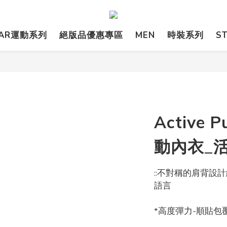
EAR運動系列
絕版品優惠專區
MEN
時裝系列
S
Active 
動內衣_
::不對稱的肩背設
語言
*高度彈力-順貼包