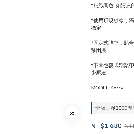
*精緻調色-如清
*使用頂規紗線，
穩定
*固定式胸墊，貼
移困擾
*下圍包覆式鬆緊
少壓迫
MODEL::Kerry
全店，滿2500
NT
NT$1,680