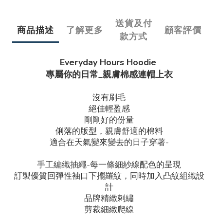
送貨及付
商品描述
了解更多
顧客評價
款方式
Everyday Hours Hoodie
專屬你的日常_
親膚棉感連帽上衣
沒有刷毛
絕佳輕盈感
剛剛好的份量
俐落的版型，親膚舒適的棉料
適合在天氣變來變去的日子穿著-
手工編織抽繩-每一條細紗線配色的呈現
訂製優質回彈性袖口下擺羅紋，同時加入凸紋組織設
計
品牌精緻剌繡
剪裁細緻爬線